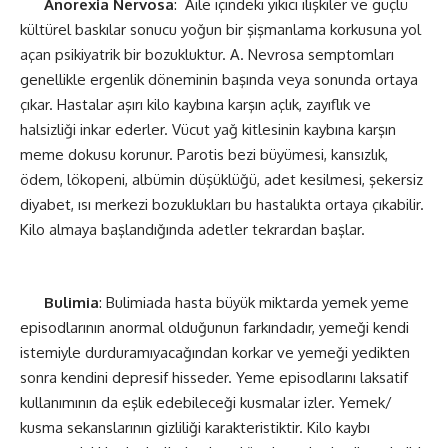
Anorexia Nervosa
:
Aile içindeki yıkıcı ilişkiler ve güçlü
kültürel baskılar sonucu yoğun bir şişmanlama korkusuna yol
açan psikiyatrik bir bozukluktur. A. Nevrosa semptomları
genellikle ergenlik döneminin başında veya sonunda ortaya
çıkar. Hastalar aşırı kilo kaybına karşın açlık, zayıflık ve
halsizliği inkar ederler. Vücut yağ kitlesinin kaybına karşın
meme dokusu korunur. Parotis bezi büyümesi, kansızlık,
ödem, lökopeni, albümin düşüklüğü, adet kesilmesi, şekersiz
diyabet, ısı merkezi bozuklukları bu hastalıkta ortaya çıkabilir.
Kilo almaya başlandığında adetler tekrardan başlar.
Bulimia
:
Bulimiada hasta büyük miktarda yemek yeme
episodlarının anormal olduğunun farkındadır, yemeği kendi
istemiyle durduramıyacağından korkar ve yemeği yedikten
sonra kendini depresif hisseder. Yeme episodlarını laksatif
kullanımının da eşlik edebileceği kusmalar izler. Yemek/
kusma sekanslarının gizliliği karakteristiktir. Kilo kaybı