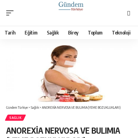
Tarih
Eğitim
Sağlık
Birey
Toplum
Teknoloji
Gündem Türkiye
>
Sağlık
>
ANOREXİA NERVOSA VE BULIMIA (YEME BOZUKLUKLARI)
SAĞLIK
ANOREXİA NERVOSA VE BULIMIA