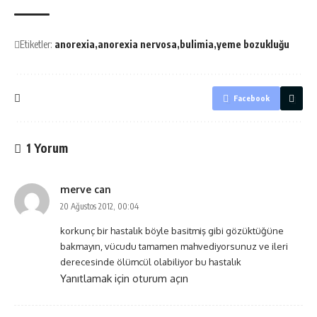
Etiketler:
anorexia
anorexia nervosa
bulimia
yeme bozukluğu
Facebook
1 Yorum
merve can
20 Ağustos 2012, 00:04
korkunç bir hastalık böyle basitmiş gibi gözüktüğüne
bakmayın, vücudu tamamen mahvediyorsunuz ve ileri
derecesinde ölümcül olabiliyor bu hastalık
Yanıtlamak için oturum açın