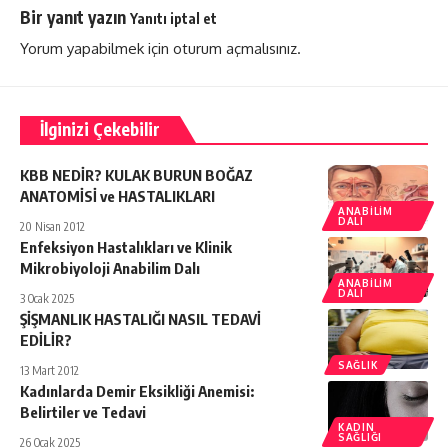
Bir yanıt yazın
Yanıtı iptal et
Yorum yapabilmek için
oturum açmalısınız
.
İlginizi Çekebilir
KBB NEDİR? KULAK BURUN BOĞAZ
ANATOMİSİ ve HASTALIKLARI
ANABILIM
DALI
20 Nisan 2012
Enfeksiyon Hastalıkları ve Klinik
Mikrobiyoloji Anabilim Dalı
ANABILIM
DALI
3 Ocak 2025
ŞİŞMANLIK HASTALIĞI NASIL TEDAVİ
EDİLİR?
SAĞLIK
13 Mart 2012
Kadınlarda Demir Eksikliği Anemisi:
Belirtiler ve Tedavi
KADIN
SAĞLIĞI
26 Ocak 2025