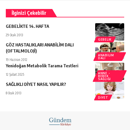
İlginizi Çekebilir
GEBELİKTE 14. HAFTA
29 Ocak 2013
GEBELIK
GÖZ HASTALIKLARI ANABİLİM DALI
(OFTALMOLOJİ)
ANABILIM
DALI
19 Haziran 2012
Yenidoğan Metabolik Tarama Testleri
ANNE -
12 Şubat 2025
BEBEK
SAĞLIĞI
SAĞLIKLI DİYET NASIL YAPILIR?
8 Ocak 2013
DIYET