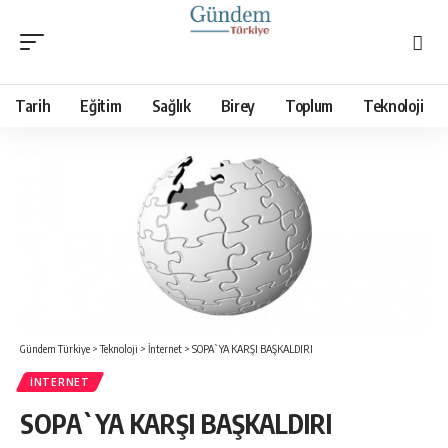
Tarih
Eğitim
Sağlık
Birey
Toplum
Teknoloji
Gündem Türkiye
>
Teknoloji
>
İnternet
>
SOPA`YA KARŞI BAŞKALDIRI
İNTERNET
SOPA`YA KARŞI BAŞKALDIRI