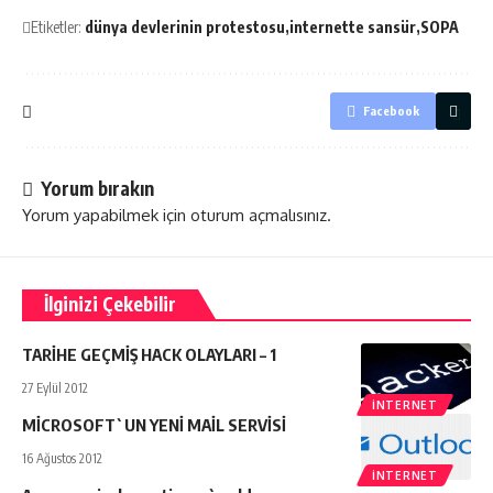
Etiketler:
dünya devlerinin protestosu
internette sansür
SOPA
Facebook
Yorum bırakın
Yorum yapabilmek için
oturum açmalısınız
.
İlginizi Çekebilir
TARİHE GEÇMİŞ HACK OLAYLARI – 1
27 Eylül 2012
İNTERNET
MİCROSOFT`UN YENİ MAİL SERVİSİ
16 Ağustos 2012
İNTERNET