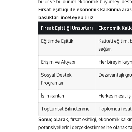
bulur ve bu durum ekonomik büyümeyi deste
Fırsat eşitliği ile ekonomik kalkınma arası
başlıkları inceleyebiliriz:
Fırsat Eşitliği Unsurları
Ekonomik Kalkı
Eğitimde Eşitlik
Kaliteli eğitim,
sağlar.
Erişim ve Altyapı
Her bireyin kayna
Sosyal Destek
Dezavantajlı gru
Programları
İş İmkanları
Herkesin eşit iş 
Toplumsal Bilinçlenme
Toplumda fırsat e
Sonuç olarak
, fırsat eşitliği, ekonomik kalk
potansiyellerini gerçekleştirmesine olanak t