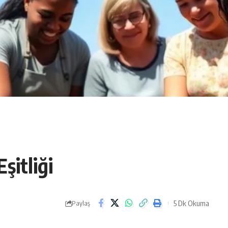
şitliği
5 Dk Okuma
Paylaş