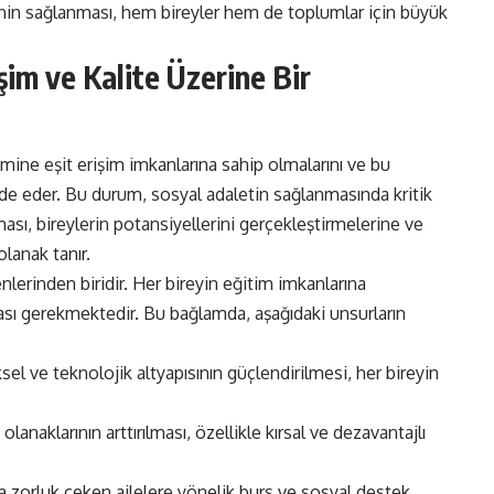
iğinin sağlanması, hem bireyler hem de toplumlar için büyük
işim ve Kalite Üzerine Bir
temine eşit erişim imkanlarına sahip olmalarını ve bu
fade eder. Bu durum, sosyal adaletin sağlanmasında kritik
ması, bireylerin potansiyellerini gerçekleştirmelerine ve
lanak tanır.
enlerinden biridir. Her bireyin eğitim imkanlarına
ası gerekmektedir. Bu bağlamda, aşağıdaki unsurların
sel ve teknolojik altyapısının güçlendirilmesi, her bireyin
lanaklarının arttırılması, özellikle kırsal ve dezavantajlı
a zorluk çeken ailelere yönelik burs ve sosyal destek