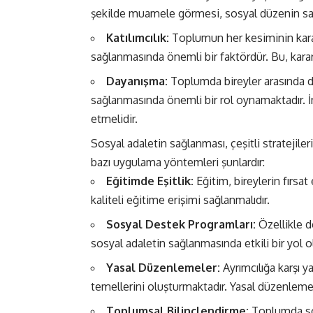
şekilde muamele görmesi, sosyal düzenin sağ
Katılımcılık:
Toplumun her kesiminin karar
sağlanmasında önemli bir faktördür. Bu, kararl
Dayanışma:
Toplumda bireyler arasında d
sağlanmasında önemli bir rol oynamaktadır. İn
etmelidir.
Sosyal adaletin sağlanması, çeşitli stratejile
bazı uygulama yöntemleri şunlardır:
Eğitimde Eşitlik:
Eğitim, bireylerin fırsat 
kaliteli eğitime erişimi sağlanmalıdır.
Sosyal Destek Programları:
Özellikle d
sosyal adaletin sağlanmasında etkili bir yol o
Yasal Düzenlemeler:
Ayrımcılığa karşı y
temellerini oluşturmaktadır. Yasal düzenlemele
Toplumsal Bilinçlendirme:
Toplumda sos