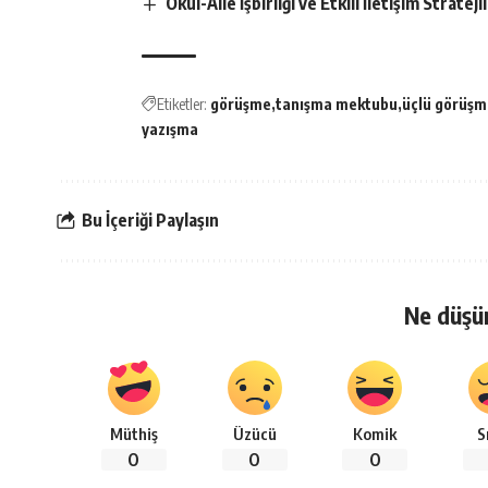
Okul-Aile İşbirliği ve Etkili İletişim Strateji
Etiketler:
görüşme
tanışma mektubu
üçlü görüşm
yazışma
Bu İçeriği Paylaşın
Ne düşü
Müthiş
Üzücü
Komik
S
0
0
0