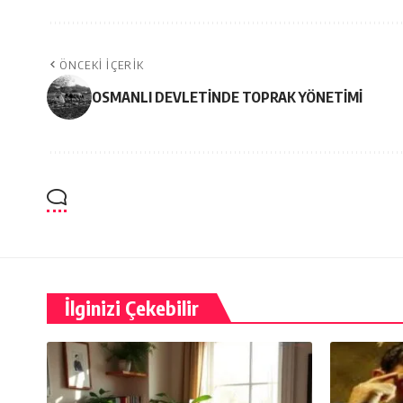
ÖNCEKI İÇERIK
OSMANLI DEVLETİNDE TOPRAK YÖNETİMİ
İlginizi Çekebilir