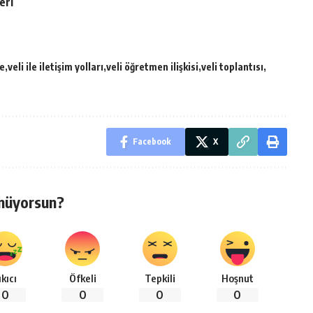
leri
e
veli ile iletişim yolları
veli öğretmen ilişkisi
veli toplantısı
Facebook
X
nüyorsun?
ıkıcı
Öfkeli
Tepkili
Hoşnut
0
0
0
0