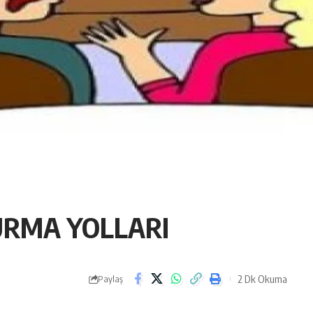
KURMA YOLLARI
2 Dk Okuma
Paylaş