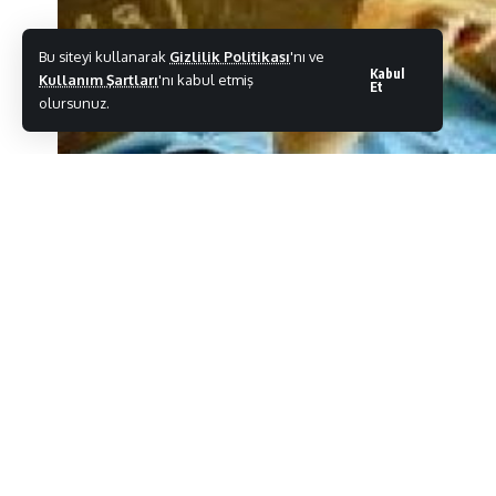
Bu siteyi kullanarak
Gizlilik Politikası
'nı ve
Kabul
Kullanım Şartları
'nı kabul etmiş
Et
olursunuz.
Gündem Türkiye
>
Eğitim
>
Veli
>
ÖĞRENMEDE ÇEVRESEL KOŞULLARIN Ö