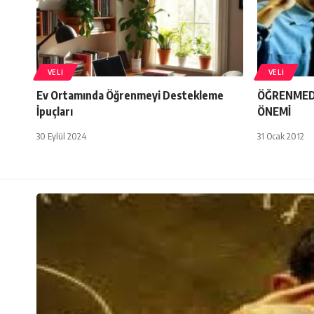
VELI
VELI
Ev Ortamında Öğrenmeyi Destekleme
ÖĞRENMED
İpuçları
ÖNEMİ
30 Eylül 2024
31 Ocak 2012