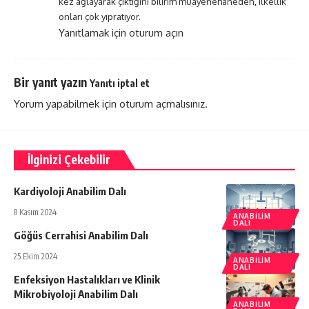
kez ağlayarak çıktığını bilirim muayenehaneden, ilkellik
onları çok yıpratıyor.
Yanıtlamak için oturum açın
Bir yanıt yazın
Yanıtı iptal et
Yorum yapabilmek için
oturum açmalısınız
.
İlginizi Çekebilir
Kardiyoloji Anabilim Dalı
8 Kasım 2024
ANABILIM
DALI
Göğüs Cerrahisi Anabilim Dalı
25 Ekim 2024
ANABILIM
DALI
Enfeksiyon Hastalıkları ve Klinik
Mikrobiyoloji Anabilim Dalı
ANABILIM