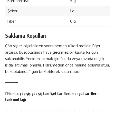
Karbonhidrat
5 g
Şeker
1 g
Fiber
0 g
Saklama Koşulları
Çöp şişler, pişirildikten sonra hemen tüketilmelidir. Eğer
artarsa, buzdolabında hava geçirmez bir kapta 1-2 gün
saklanabilir. Yeniden ısıtmak için fırında veya tavada düşük
ısıda ısıtılması önerilir. Pişirilmeden önce marine edilmiş etler,
buzdolabında 1 gün bekletilerek kullanılabilir.
Etiketler:
çöp şiş
çöp şiş tarifi
et tarifleri
mangal tarifleri
türk mutfağı