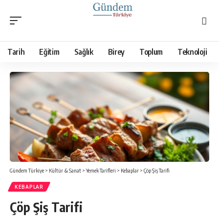
Tarih
Eğitim
Sağlık
Birey
Toplum
Teknoloji
Gündem Türkiye
>
Kültür & Sanat
>
Yemek Tarifleri
>
Kebaplar
>
Çöp Şiş Tarifi
KEBAPLAR
Çöp Şiş Tarifi