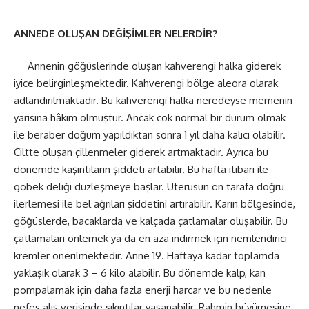
ANNEDE OLUŞAN DEĞİŞİMLER NELERDİR?
Annenin göğüslerinde oluşan kahverengi halka giderek
iyice belirginleşmektedir. Kahverengi bölge aleora olarak
adlandırılmaktadır. Bu kahverengi halka neredeyse memenin
yarısına hâkim olmuştur. Ancak çok normal bir durum olmak
ile beraber doğum yapıldıktan sonra 1 yıl daha kalıcı olabilir.
Ciltte oluşan çillenmeler giderek artmaktadır. Ayrıca bu
dönemde kaşıntıların şiddeti artabilir. Bu hafta itibari ile
göbek deliği düzleşmeye başlar. Uterusun ön tarafa doğru
ilerlemesi ile bel ağrıları şiddetini artırabilir. Karın bölgesinde,
göğüslerde, bacaklarda ve kalçada çatlamalar oluşabilir. Bu
çatlamaları önlemek ya da en aza indirmek için nemlendirici
kremler önerilmektedir. Anne 19. Haftaya kadar toplamda
yaklaşık olarak 3 – 6 kilo alabilir. Bu dönemde kalp, kan
pompalamak için daha fazla enerji harcar ve bu nedenle
nefes alış verişinde sıkıntılar yaşanabilir. Rahmin büyümesine