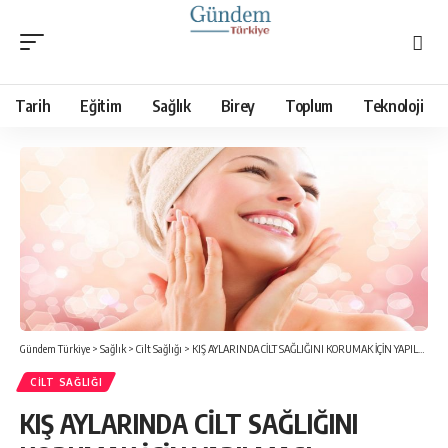
Tarih
Eğitim
Sağlık
Birey
Toplum
Teknoloji
Gündem Türkiye
>
Sağlık
>
Cilt Sağlığı
>
KIŞ AYLARINDA CİLT SAĞLIĞINI KORUMAK İÇİN YAPILMASI GEREKENLER
CILT SAĞLIĞI
KIŞ AYLARINDA CİLT SAĞLIĞINI