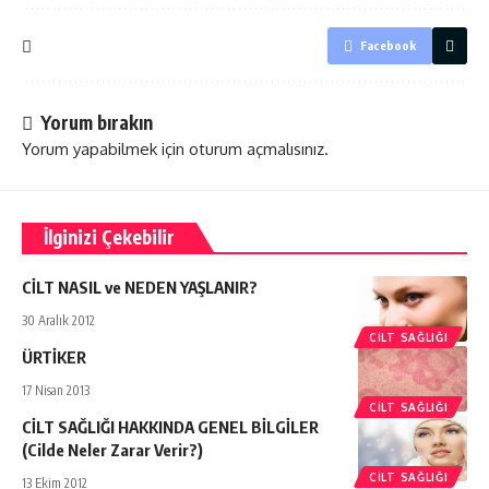
Facebook
Yorum bırakın
Yorum yapabilmek için
oturum açmalısınız
.
İlginizi Çekebilir
CİLT NASIL ve NEDEN YAŞLANIR?
30 Aralık 2012
CILT SAĞLIĞI
ÜRTİKER
17 Nisan 2013
CILT SAĞLIĞI
CİLT SAĞLIĞI HAKKINDA GENEL BİLGİLER
(Cilde Neler Zarar Verir?)
CILT SAĞLIĞI
13 Ekim 2012