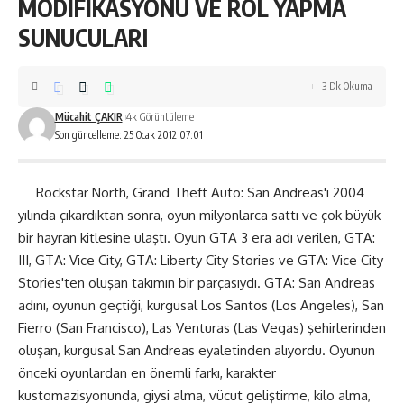
MODİFİKASYONU VE ROL YAPMA
SUNUCULARI
3 Dk Okuma
Mücahit ÇAKIR
4k Görüntüleme
Son güncelleme: 25 Ocak 2012 07:01
Rockstar North, Grand Theft Auto: San Andreas'ı 2004
yılında çıkardıktan sonra, oyun milyonlarca sattı ve çok büyük
bir hayran kitlesine ulaştı. Oyun GTA 3 era adı verilen, GTA:
III, GTA: Vice City, GTA: Liberty City Stories ve GTA: Vice City
Stories'ten oluşan takımın bir parçasıydı. GTA: San Andreas
adını, oyunun geçtiği, kurgusal Los Santos (Los Angeles), San
Fierro (San Francisco), Las Venturas (Las Vegas) şehirlerinden
oluşan, kurgusal San Andreas eyaletinden alıyordu. Oyunun
önceki oyunlardan en önemli farkı, karakter
kustomazisyonunda, giysi alma, vücut geliştirme, kilo alma,