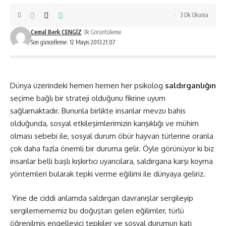
3 Dk Okuma
Cemal Berk CENGİZ
3k Görüntüleme
Son güncelleme: 12 Mayıs 2013 21:07
Dünya üzerindeki hemen hemen her psikolog
saldırganlığın
seçime bağlı bir strateji olduğunu fikrine uyum
sağlamaktadır. Bununla birlikte insanlar mevzu bahis
olduğunda, sosyal etkileşimlerimizin karışıklığı ve mühim
olması sebebi ile, sosyal durum öbür hayvan türlerine oranla
çok daha fazla önemli bir duruma gelir. Öyle görünüyor ki biz
insanlar belli başlı kışkırtıcı uyarıcılara, saldırgana karşı koyma
yöntemleri bularak tepki verme eğilimi ile dünyaya geliriz.
Yine de ciddi anlamda saldırgan davranışlar sergileyip
sergilemememiz bu doğuştan gelen eğilimler, türlü
öğrenilmiş engelleyici tepkiler ve sosyal durumun kati