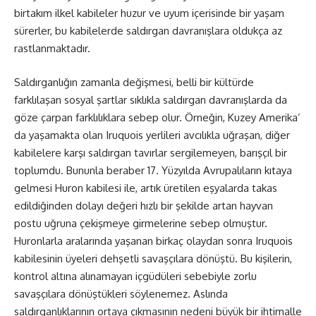
birtakım ilkel kabileler huzur ve uyum içerisinde bir yaşam
sürerler, bu kabilelerde saldırgan davranışlara oldukça az
rastlanmaktadır.
Saldırganlığın zamanla değişmesi, belli bir kültürde
farklılaşan sosyal şartlar sıklıkla saldırgan davranışlarda da
göze çarpan farklılıklara sebep olur. Örneğin, Kuzey Amerika’
da yaşamakta olan Iruquois yerlileri avcılıkla uğraşan, diğer
kabilelere karşı saldırgan tavırlar sergilemeyen, barışçıl bir
toplumdu. Bununla beraber 17. Yüzyılda Avrupalıların kıtaya
gelmesi Huron kabilesi ile, artık üretilen eşyalarda takas
edildiğinden dolayı değeri hızlı bir şekilde artan hayvan
postu uğruna çekişmeye girmelerine sebep olmuştur.
Huronlarla aralarında yaşanan birkaç olaydan sonra Iruquois
kabilesinin üyeleri dehşetli savaşçılara dönüştü. Bu kişilerin,
kontrol altına alınamayan içgüdüleri sebebiyle zorlu
savaşçılara dönüştükleri söylenemez. Aslında
saldırganlıklarının ortaya çıkmasının nedeni büyük bir ihtimalle