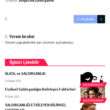
Etiketler:
bölgecilik
saldırganlık
Facebook
Yorum bırakın
Yorum yapabilmek için
oturum açmalısınız
.
İlginizi Çekebilir
ALKOL ve SALDIRGANLIK
24 Mayıs 2013
SALDIRGANLIK
Fiziksel Saldırganlığın Belirleyici Faktörleri
19 Ocak 2025
SALDIRGANLIK
SALDIRGANLIĞI ETKİLEYEN BİLİMSEL
FAKTÖRLER