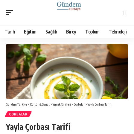
Tarih
Eğitim
Sağlık
Birey
Toplum
Teknoloji
Gündem Türkiye
>
Kültür & Sanat
>
Yemek Tarifleri
>
Çorbalar
>
Yayla Çorbası Tarifi
ÇORBALAR
Yayla Çorbası Tarifi