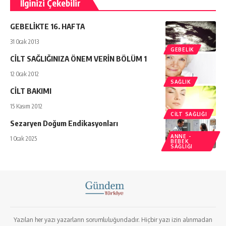
İlginizi Çekebilir
GEBELİKTE 16. HAFTA
31 Ocak 2013
GEBELIK
CİLT SAĞLIĞINIZA ÖNEM VERİN BÖLÜM 1
12 Ocak 2012
SAĞLIK
CİLT BAKIMI
15 Kasım 2012
CILT SAĞLIĞI
Sezaryen Doğum Endikasyonları
ANNE -
1 Ocak 2025
BEBEK
SAĞLIĞI
Yazılan her yazı yazarların sorumluluğundadır. Hiçbir yazı izin alınmadan