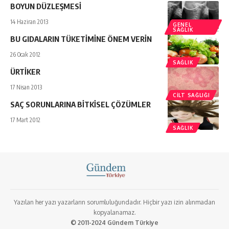
BOYUN DÜZLEŞMESİ
14 Haziran 2013
GENEL
SAĞLIK
BU GIDALARIN TÜKETİMİNE ÖNEM VERİN
26 Ocak 2012
SAĞLIK
ÜRTİKER
17 Nisan 2013
CILT SAĞLIĞI
SAÇ SORUNLARINA BİTKİSEL ÇÖZÜMLER
17 Mart 2012
SAĞLIK
Yazılan her yazı yazarların sorumluluğundadır. Hiçbir yazı izin alınmadan
kopyalanamaz.
© 2011-2024 Gündem Türkiye