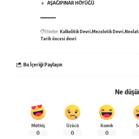
AŞAĞIPINAR HÖYÜĞÜ
Etiketler:
Kalkolitik Devri
Mezolotik Devri
Neolat
Tarih öncesi devri
Bu İçeriği Paylaşın
Ne düşü
Müthiş
Üzücü
Komik
S
0
0
0