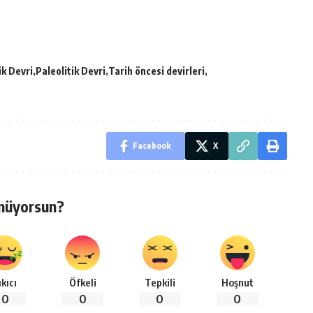
ik Devri
Paleolitik Devri
Tarih öncesi devirleri
Facebook
X
nüyorsun?
ıkıcı
Öfkeli
Tepkili
Hoşnut
0
0
0
0