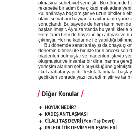
olmasına sebebiyet vermiştir. Bu dönemde hem
rekabette bir adım öne çıkabilmek adına yeni ve
kullanılmaya başlamıştır ve uzun bitkilerle 
olayı ise yabani hayvanları avlamanın yanı sı
sonuçlandı. Bu sayede de hem tarım hem de 
başlanılmıştır. Aynı zamanda bu yeniliklerle b
Hem tarım hem de hayvancılığı artması ve bu
çıkmıştır. Her ne kadar ne ile yapıldığı bilin
Bu dönemde sanat anlayışı da ortaya çıkmıştı
dönemin bitmesi ile birlikte tarih öncesi son 
madenleri bulmuşlar ve madenleri işleyip yen
oluşmuştur ve insanlar bir dine inanma gereğ
yerleşim alanları şehir büyüklüğüne gelmiştir.
ilkel arabalar yapıldı. Teşkilatlanmalar başla
geçtikten sonrada yazı icat edilmiştir ve tari
Diğer Konular
HÖYÜK NEDİR?
KADEŞ ANTLAŞMASI
CİLALI TAŞ DEVRİ (Yeni Taş Devri)
PALEOLİTİK DEVİR YERLEŞMELERİ