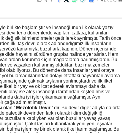
e birlikte başlamıştır ve insanoğlunun ilk olarak yazıyı
cesi devirler o dönemlerde yapılan icatlara, kullanılan
 değişik isimlendirmeler getirilerek ayrılmıştır. Tarih önce
erden ilki taş devri olarak adlandırdığımız ilk insanların
 yeryüzü tamamıyla buzullarla kaplıdır. Dönem içerisinde
ekilde hayatını sürdüren gruplar halinde yer alırlar. Hem
yvanlardan korunmak için mağaralarda barınmışlardır. Bu
giler ve yaşarken kullanmış oldukları bazı malzemeler
hibi olabiliyoruz. Bu dönemde daha insanlar yeni ortaya
r yol bulamadıklarından dolayı etraftaki hayvanları avlama
ırma içinde çakmak taşlarını yontmuşlardı ve ilk ilkel
çe ilkel bir yay ve ok icat ederek avlanmayı daha da
emli olay ise ateş insanoğlu tarafından keşfedilmiş ve
landa daha iyi işler çıkarmasını sağlamıştır. Aynı
r çağa adım atılmıştır.
i olan
' Mezolotik Devir '
dir. Bu devir diğer adıyla da orta
e paleotik devrinden farklı olarak iklim değişikliği
er buzullarla kaplıyken var olan buzullar yavaş yavaş
oluşmuştur. Çakıl taşları kullanılarak yeni yeni eşyalar
sin bulma işlemine bir ek olarak ilkel tarım başlamıştır. Bu