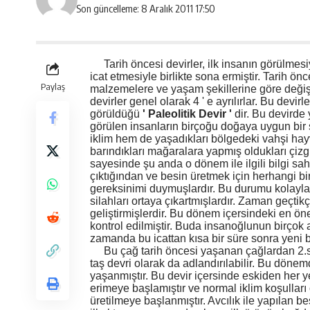
Son güncelleme: 8 Aralık 2011 17:50
Tarih öncesi devirler, ilk insanın görülmesiyl
icat etmesiyle birlikte sona ermiştir. Tarih ön
Paylaş
malzemelere ve yaşam şekillerine göre değişik
devirler genel olarak 4 ' e ayrılırlar. Bu devirl
görüldüğü
'
Paleolitik Devir
'
dir. Bu devirde
görülen insanların birçoğu doğaya uygun bir ş
iklim hem de yaşadıkları bölgedeki vahşi ha
barındıkları mağaralara yapmış oldukları çiz
sayesinde şu anda o dönem ile ilgili bilgi sa
çıktığından ve besin üretmek için herhangi bi
gereksinimi duymuşlardır. Bu durumu kolaylaşt
silahları ortaya çıkartmışlardır. Zaman geçtik
geliştirmişlerdir. Bu dönem içersindeki en ön
kontrol edilmiştir. Buda insanoğlunun birçok a
zamanda bu icattan kısa bir süre sonra yeni bi
Bu çağ tarih öncesi yaşanan çağlardan 2.s
taş devri olarak da adlandırılabilir. Bu dönemd
yaşanmıştır. Bu devir içersinde eskiden her y
erimeye başlamıştır ve normal iklim koşulları 
üretilmeye başlanmıştır. Avcılık ile yapılan be