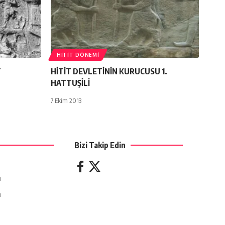
HITIT DÖNEMI
T
HİTİT DEVLETİNİN KURUCUSU 1.
HATTUŞİLİ
7 Ekim 2013
Bizi Takip Edin
ı
ı