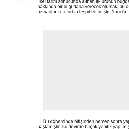
ilkel tarım sonucunda alınan ilk ürünün buğd
hakkında bir bilgi daha verecek olursak; bu
uzmanlar tarafından tespit edilmiştir. Yani A
Bu döneminde bitişinden hemen sonra yep y
başlamıştır. Bu devirde birçok yenilik yapılmış