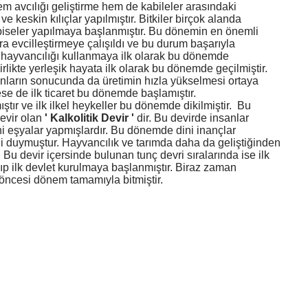
 avcılığı geliştirme hem de kabileler arasındaki
 keskin kılıçlar yapılmıştır. Bitkiler birçok alanda
elbiseler yapılmaya başlanmıştır. Bu dönemin en önemli
ra evcilleştirmeye çalışıldı ve bu durum başarıyla
hayvancılığı kullanmaya ilk olarak bu dönemde
irlikte yerleşik hayata ilk olarak bu dönemde geçilmiştir.
nların sonucunda da üretimin hızla yükselmesi ortaya
mese de ilk ticaret bu dönemde başlamıştır.
r ve ilk ilkel heykeller bu dönemde dikilmiştir.
Bu
devir olan
'
Kalkolitik Devir '
dir. Bu devirde insanlar
i eşyalar yapmışlardır. Bu dönemde dini inançlar
i duymuştur. Hayvancılık ve tarımda daha da geliştiğinden
 Bu devir içersinde bulunan tunç devri sıralarında ise ilk
yıp ilk devlet kurulmaya başlanmıştır. Biraz zaman
h öncesi dönem tamamıyla bitmiştir.