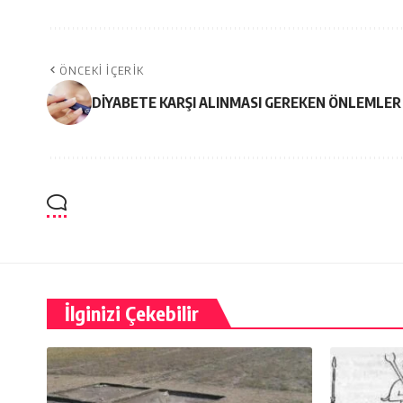
ÖNCEKI İÇERIK
DİYABETE KARŞI ALINMASI GEREKEN ÖNLEMLER
İlginizi Çekebilir