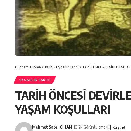
Gündem Türkiye
>
Tarih
>
Uygarlık Tarihi
>
TARİH ÖNCESİ DEVİRLER VE B
UYGARLIK TARIHI
TARİH ÖNCESİ DEVİRL
YAŞAM KOŞULLARI
Mehmet Sabri CİHAN
18.2k Görüntüleme