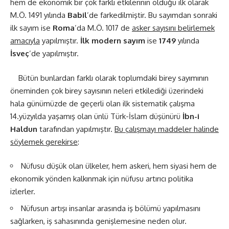
hem de ekonomik bir çok farklı etkilerinin olduğu ilk olarak
M.Ö. 1491 yılında
Babil
’de farkedilmiştir. Bu sayımdan sonraki
ilk sayım ise
Roma
’da M.Ö. 1017 de
asker sayısını belirlemek
amacıyla
yapılmıştır.
İlk modern sayım
ise
1749
yılında
İsveç
’de yapılmıştır.
Bütün bunlardan farklı olarak toplumdaki birey sayımının
öneminden çok birey sayısının neleri etkilediği üzerindeki
hala günümüzde de geçerli olan ilk sistematik çalışma
14.yüzyılda yaşamış olan ünlü Türk-İslam düşünürü
İbn-i
Haldun
tarafından yapılmıştır.
Bu çalışmayı maddeler halinde
söylemek gerekirse
:
Nüfusu düşük olan ülkeler, hem askeri, hem siyasi hem de
ekonomik yönden kalkınmak için nüfusu artırıcı politika
izlerler.
Nüfusun artışı insanlar arasında iş bölümü yapılmasını
sağlarken, iş sahasınında genişlemesine neden olur.