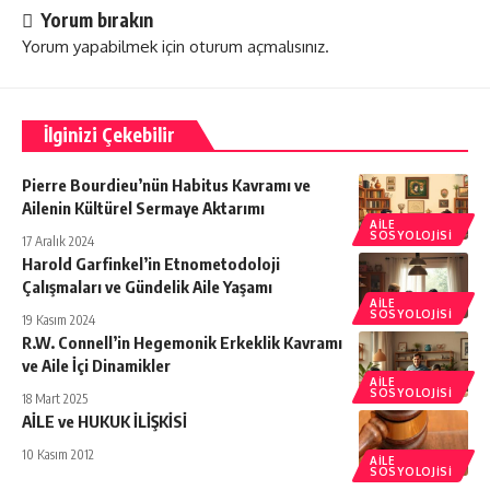
Yorum bırakın
Yorum yapabilmek için
oturum açmalısınız
.
İlginizi Çekebilir
Pierre Bourdieu’nün Habitus Kavramı ve
Ailenin Kültürel Sermaye Aktarımı
AILE
SOSYOLOJISI
17 Aralık 2024
Harold Garfinkel’in Etnometodoloji
Çalışmaları ve Gündelik Aile Yaşamı
AILE
SOSYOLOJISI
19 Kasım 2024
R.W. Connell’in Hegemonik Erkeklik Kavramı
ve Aile İçi Dinamikler
AILE
SOSYOLOJISI
18 Mart 2025
AİLE ve HUKUK İLİŞKİSİ
10 Kasım 2012
AILE
SOSYOLOJISI