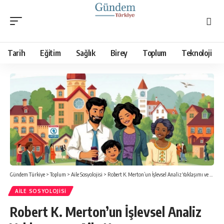
Tarih
Eğitim
Sağlık
Birey
Toplum
Teknoloji
Gündem Türkiye
>
Toplum
>
Aile Sosyolojisi
>
Robert K. Merton’un İşlevsel Analiz Yaklaşımı ve Aile Kurumu
AILE SOSYOLOJISI
Robert K. Merton’un İşlevsel Analiz