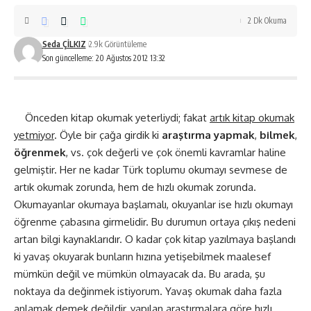
2 Dk Okuma
Seda ÇİLKIZ
2.9k Görüntüleme
Son güncelleme: 20 Ağustos 2012 13:32
Önceden kitap okumak yeterliydi; fakat
artık kitap okumak
yetmiyor
. Öyle bir çağa girdik ki
araştırma yapmak
,
bilmek
,
öğrenmek
, vs. çok değerli ve çok önemli kavramlar haline
gelmiştir. Her ne kadar Türk toplumu okumayı sevmese de
artık okumak zorunda, hem de hızlı okumak zorunda.
Okumayanlar okumaya başlamalı, okuyanlar ise hızlı okumayı
öğrenme çabasına girmelidir. Bu durumun ortaya çıkış nedeni
artan bilgi kaynaklarıdır. O kadar çok kitap yazılmaya başlandı
ki yavaş okuyarak bunların hızına yetişebilmek maalesef
mümkün değil ve mümkün olmayacak da. Bu arada, şu
noktaya da değinmek istiyorum. Yavaş okumak daha fazla
anlamak demek değildir, yapılan araştırmalara göre hızlı