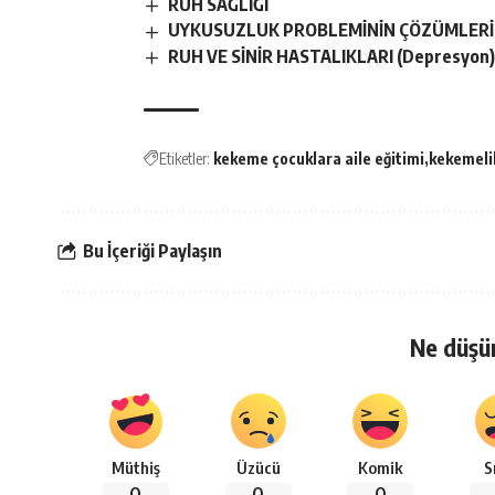
RUH SAĞLIĞI
UYKUSUZLUK PROBLEMİNİN ÇÖZÜMLERİ
RUH VE SİNİR HASTALIKLARI (Depresyon
Etiketler:
kekeme çocuklara aile eğitimi
kekemeli
Bu İçeriği Paylaşın
Ne düşü
Müthiş
Üzücü
Komik
S
0
0
0