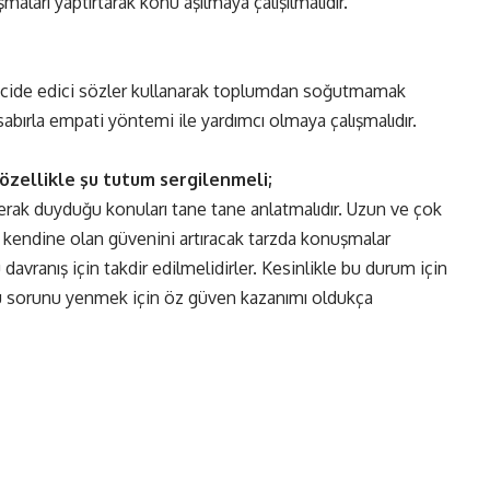
lışmaları yaptırtarak konu aşılmaya çalışılmalıdır.
encide edici sözler kullanarak toplumdan soğutmamak
r sabırla empati yöntemi ile yardımcı olmaya çalışmalıdır.
özellikle şu tutum sergilenmeli;
rak duyduğu konuları tane tane anlatmalıdır. Uzun ve çok
n kendine olan güvenini artıracak tarzda konuşmalar
davranış için takdir edilmelidirler. Kesinlikle bu durum için
 Bu sorunu yenmek için öz güven kazanımı oldukça