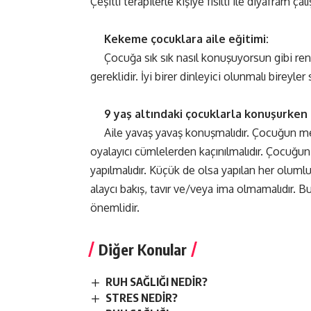
Çeşitli terapilerle kişiye fısıltı ile diyafram ça
Kekeme çocuklara aile eğitimi:
Çocuğa sık sık nasıl konuşuyorsun gibi r
gereklidir. İyi birer dinleyici olunmalı bireyle
9 yaş altındaki çocuklarla konuşurken 
Aile yavaş yavaş konuşmalıdır. Çocuğun me
oyalayıcı cümlelerden kaçınılmalıdır. Çocuğu
yapılmalıdır. Küçük de olsa yapılan her olumlu 
alaycı bakış, tavır ve/veya ima olmamalıdır.
önemlidir.
Diğer Konular
RUH SAĞLIĞI NEDİR?
STRES NEDİR?