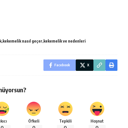
)
k
kekemelik nasıl geçer
kekemelik ve nedenleri
Facebook
X
nüyorsun?
ıkıcı
Öfkeli
Tepkili
Hoşnut
0
0
0
0