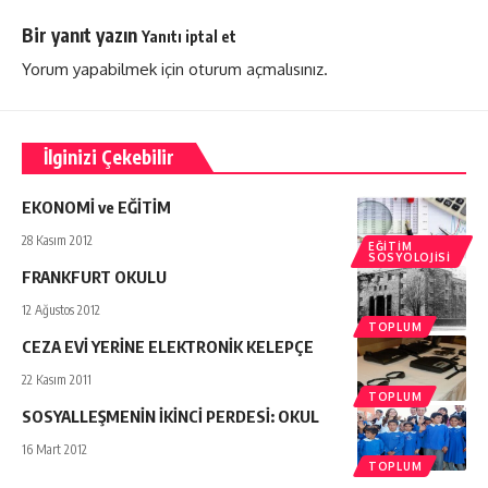
Bir yanıt yazın
Yanıtı iptal et
Yorum yapabilmek için
oturum açmalısınız
.
İlginizi Çekebilir
EKONOMİ ve EĞİTİM
28 Kasım 2012
EĞITIM
SOSYOLOJISI
FRANKFURT OKULU
12 Ağustos 2012
TOPLUM
CEZA EVİ YERİNE ELEKTRONİK KELEPÇE
22 Kasım 2011
TOPLUM
SOSYALLEŞMENİN İKİNCİ PERDESİ: OKUL
16 Mart 2012
TOPLUM