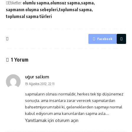
Etiketler:
olumlu sapma
olumsuz sapma
sapma
sapmanın oluşma sebepleri
toplumsal sapma
toplumsal sapma türleri
Facebook
1 Yorum
uğur salkım
19 Ağustos 2012, 22:11
sapmaların olması normaldir, herkes tek tip düşünemez
sonuçta. ama insanlara zarar verecek sapmalardan
bahsetmiyorum tabii ki, geleneklerden sapmayı normal
kabul ediyorum ama kanunlardan sapma asla….
Yanıtlamak için oturum açın