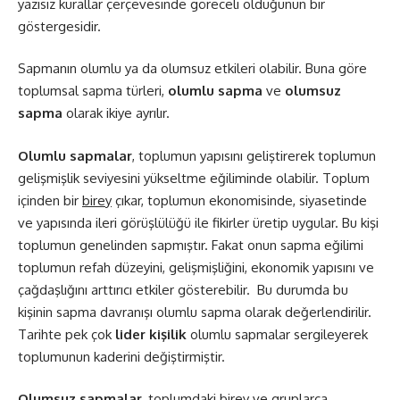
yazısız kurallar çerçevesinde göreceli olduğunun bir
göstergesidir.
Sapmanın olumlu ya da olumsuz etkileri olabilir. Buna göre
toplumsal sapma türleri,
olumlu sapma
ve
olumsuz
sapma
olarak ikiye ayrılır.
Olumlu sapmalar
, toplumun yapısını geliştirerek toplumun
gelişmişlik seviyesini yükseltme eğiliminde olabilir. Toplum
içinden bir
birey
çıkar, toplumun ekonomisinde, siyasetinde
ve yapısında ileri görüşlülüğü ile fikirler üretip uygular. Bu kişi
toplumun genelinden sapmıştır. Fakat onun sapma eğilimi
toplumun refah düzeyini, gelişmişliğini, ekonomik yapısını ve
çağdaşlığını arttırıcı etkiler gösterebilir.
Bu durumda bu
kişinin sapma davranışı olumlu sapma olarak değerlendirilir.
Tarihte pek çok
lider kişilik
olumlu sapmalar sergileyerek
toplumunun kaderini değiştirmiştir.
Olumsuz sapmalar,
toplumdaki birey ve gruplarca