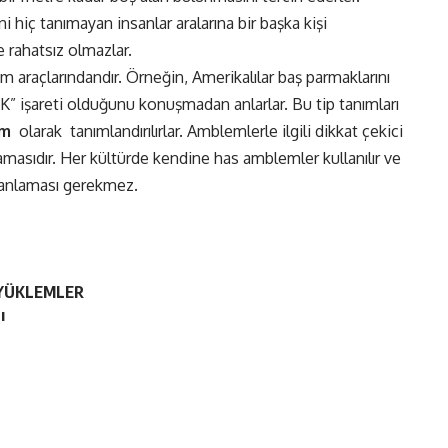
ni hiç tanımayan insanlar aralarına bir başka kişi
rahatsız olmazlar.
şim araçlarındandır. Örneğin, Amerikalılar baş parmaklarını
K” işareti olduğunu konuşmadan anlarlar. Bu tip tanımları
em
olarak
tanımlandırılırlar. Amblemlerle ilgili dikkat çekici
amasıdır. Her kültürde kendine has amblemler kullanılır ve
n anlaması gerekmez.
 YÜKLEMLER
ı