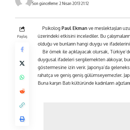
Son güncelleme: 2 Nisan 2013 21:12
Psikolog
Paul Ekman
ve meslektaşları uzu
üzerindeki etkisini incelediler. Bu çalışmala
Paylaş
olduğu ve bunların hangi duygu ve ifadelerinin
Bir örnek ile açıklayacak olursak, Türkiye’d
duygusal ifadeleri sergilemekten alıkoyar, buna
göstermesine izin verir. Japonya’da geleneksel 
rahatça ve geniş geniş gülümseyemezler. Japo
Buna karşın Batı kültüründe kadınların ağızlar