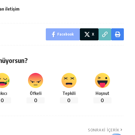
n iletişim
Facebook
X
nüyorsun?
ıkıcı
Öfkeli
Tepkili
Hoşnut
0
0
0
0
SONRAKI İÇERIK