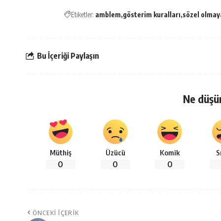
Etiketler:
amblem
gösterim kuralları
sözel olmaya
Bu İçeriği Paylaşın
Ne düşü
Müthiş
Üzücü
Komik
S
0
0
0
ÖNCEKI İÇERIK