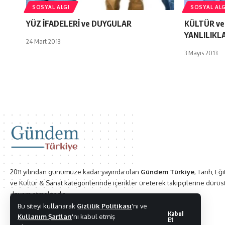
SOSYAL ALGI
SOSYAL ALG
YÜZ İFADELERİ ve DUYGULAR
KÜLTÜR ve
YANLILIKL
24 Mart 2013
3 Mayıs 2013
2011 yılından günümüze kadar yayında olan
Gündem Türkiye
; Tarih, Eğ
ve Kültür & Sanat kategorilerinde içerikler üreterek takipçilerine dürüs
devam etmektedir.
Bu siteyi kullanarak
Gizlilik Politikası
'nı ve
Kabul
Kullanım Şartları
'nı kabul etmiş
Et