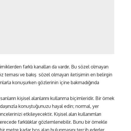
miklerden farklı kanalları da vardır. Bu sözel olmayan
Göz teması ve bakış
sözel olmayan iletişimin en belirgin
şi onlarla konuşurken gözlerinin içine bakmadığında
anların kişisel alanlarını kullanma biçimleridir. Bir örnek
adaşınızla konuştuğunuzu hayal edin; normal, yer
celerinizi etkileyecektir. Kişisel alan kullanımları
erecede farklılıklar gözlemlenebilir. Bunu bir örnekle
 bir metre kadar boş alan bulunmasını tercih ederler.