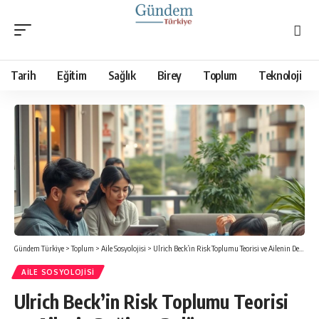
Tarih
Eğitim
Sağlık
Birey
Toplum
Teknoloji
Gündem Türkiye
>
Toplum
>
Aile Sosyolojisi
>
Ulrich Beck’in Risk Toplumu Teorisi ve Ailenin Değişen Rolü
AILE SOSYOLOJISI
Ulrich Beck’in Risk Toplumu Teorisi