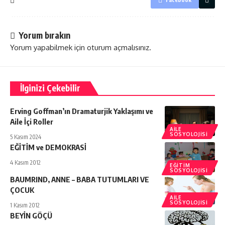
Yorum bırakın
Yorum yapabilmek için
oturum açmalısınız
.
İlginizi Çekebilir
Erving Goffman’ın Dramaturjik Yaklaşımı ve
Aile İçi Roller
AILE
SOSYOLOJISI
5 Kasım 2024
EĞİTİM ve DEMOKRASİ
4 Kasım 2012
EĞITIM
SOSYOLOJISI
BAUMRIND, ANNE – BABA TUTUMLARI VE
ÇOCUK
AILE
SOSYOLOJISI
1 Kasım 2012
BEYİN GÖÇÜ